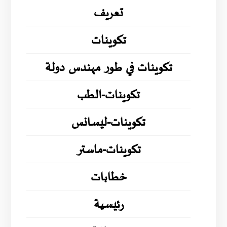
تعريف
تكوينات
تكوينات في طور مهندس دولة
تكوينات-الطب
تكوينات-ليسانس
تكوينات-ماستر
خطابات
رئيسية