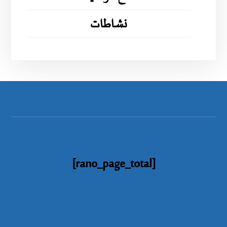
نشاطات
[rano_page_total]