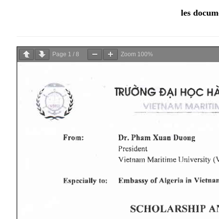
les docume
Page
1
/
8
Zoom
100%