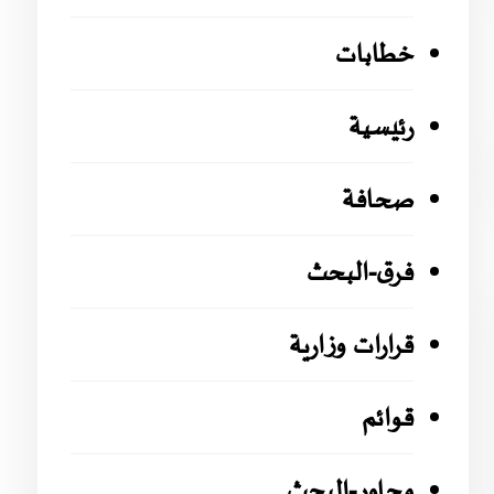
خطابات
رئيسية
صحافة
فرق-البحث
قرارات وزارية
قوائم
محاور-البحث