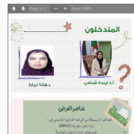
Page
1
/
1
Zoom
100%