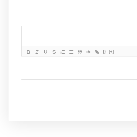
{}
[+]