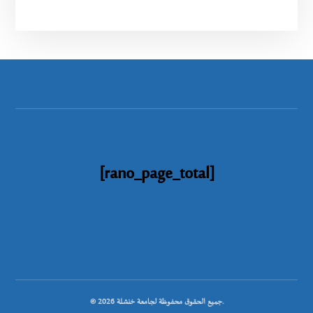
[rano_page_total]
© جميع الحقوق محفوظة لجامعة خنشلة 2026.