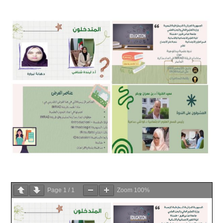
Page
1
/
1
Zoom
100%