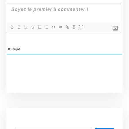
{}
[+]
0
تعليقات