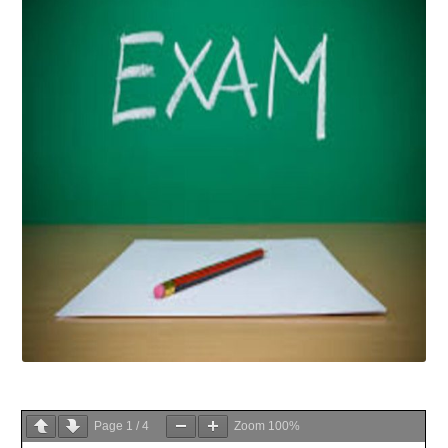
Page
1
/
4
Zoom
100%