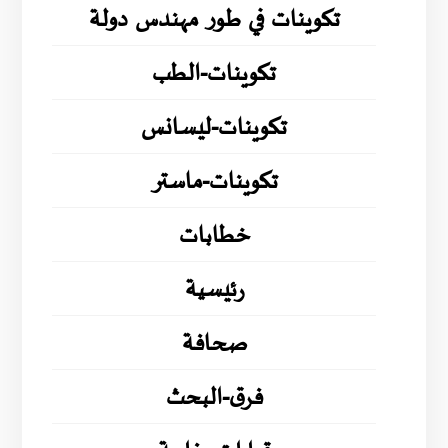
تكوينات في طور مهندس دولة
تكوينات-الطب
تكوينات-ليسانس
تكوينات-ماستر
خطابات
رئيسية
صحافة
فرق-البحث