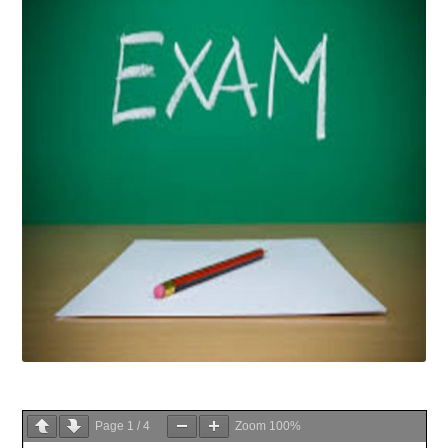
Page
1
/
4
Zoom
100%