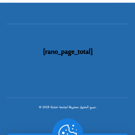
[rano_page_total]
© جميع الحقوق محفوظة لجامعة خنشلة 2026.
.