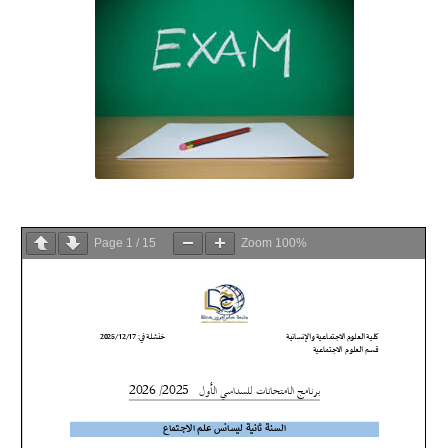
Page
1
/
15
Zoom
100%