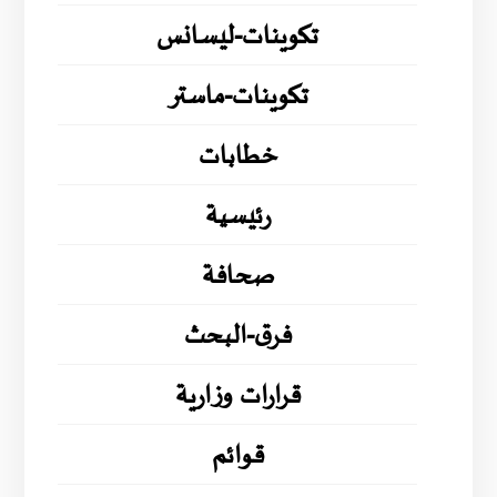
تكوينات-ليسانس
تكوينات-ماستر
خطابات
رئيسية
صحافة
فرق-البحث
قرارات وزارية
قوائم