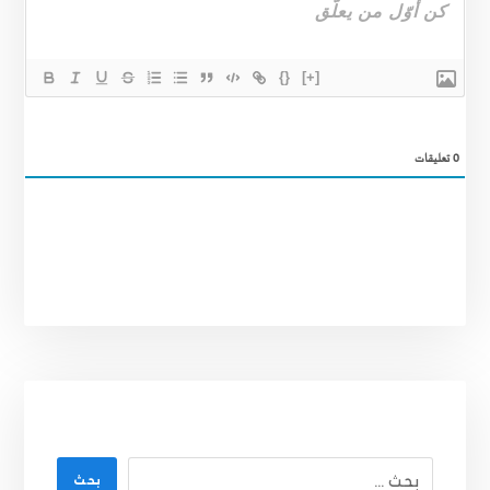
{}
[+]
0
تعليقات
بحث