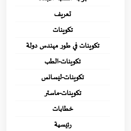
تعريف
تكوينات
تكوينات في طور مهندس دولة
تكوينات-الطب
تكوينات-ليسانس
تكوينات-ماستر
خطابات
رئيسية