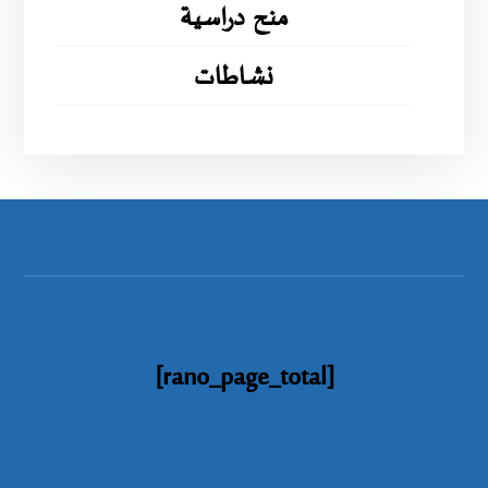
منح دراسية
نشاطات
[rano_page_total]