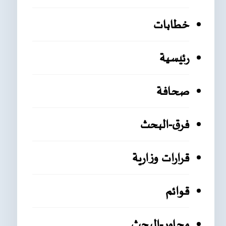
خطابات
رئيسية
صحافة
فرق-البحث
قرارات وزارية
قوائم
محاور-البحث