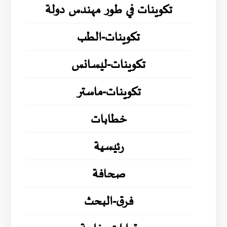
تكوينات في طور مهندس دولة
تكوينات-الطب
تكوينات-ليسانس
تكوينات-ماستر
خطابات
رئيسية
صحافة
فرق-البحث