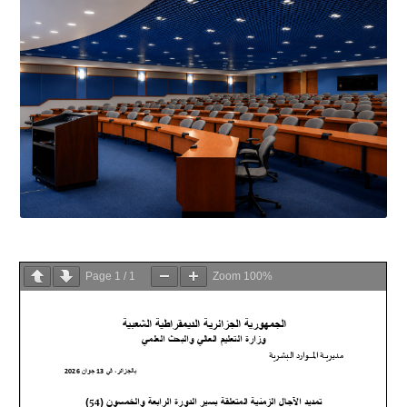
Page
1
/
1
Zoom
100%