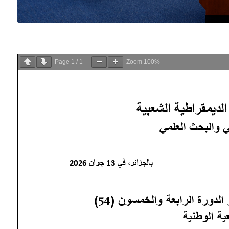
Page
1
/
1
Zoom
100%