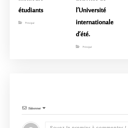
étudiants
l’Université
internationale
Principal
d’été.
Principal
S’abonner