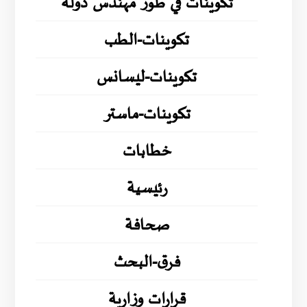
تكوينات في طور مهندس دولة
تكوينات-الطب
تكوينات-ليسانس
تكوينات-ماستر
خطابات
رئيسية
صحافة
فرق-البحث
قرارات وزارية