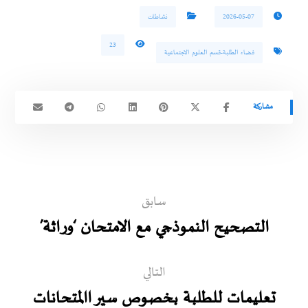
2026-05-07
نشاطات
23
فضاء الطلبة-قسم العلوم الاجتماعية
سابق
التصحيح النموذجي مع الامتحان ‘وراثة’
التالي
تعليمات للطلبة بخصوص سير االمتحانات