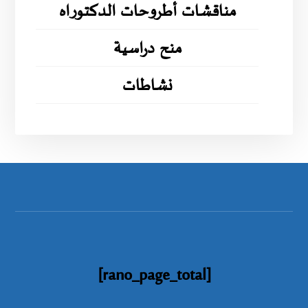
مناقشات أطروحات الدكتوراه
منح دراسية
نشاطات
[rano_page_total]