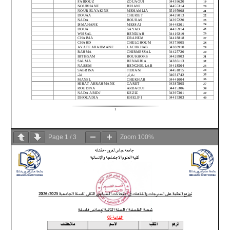
Page
1
/
3
Zoom
100%