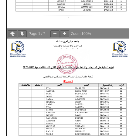
Page
1
/
7
Zoom
100%