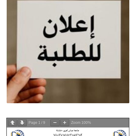
Page
1
/
9
Zoom
100%