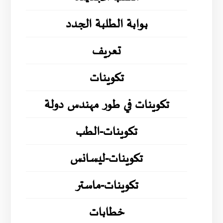
بوابة الطلبة الجدد
تعريف
تكوينات
تكوينات في طور مهندس دولة
تكوينات-الطب
تكوينات-ليسانس
تكوينات-ماستر
خطابات