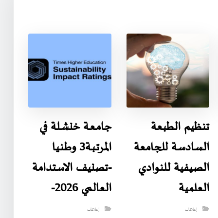
تنظيم الطبعة
جامـعـة خنشـلة في
السادسة للجامعة
المـرتـبـة3 وطـنـيا
الصيفية للنوادي
-تصنيف الاستدامة
العلمية
العالمي 2026-
إعلانات
إعلانات