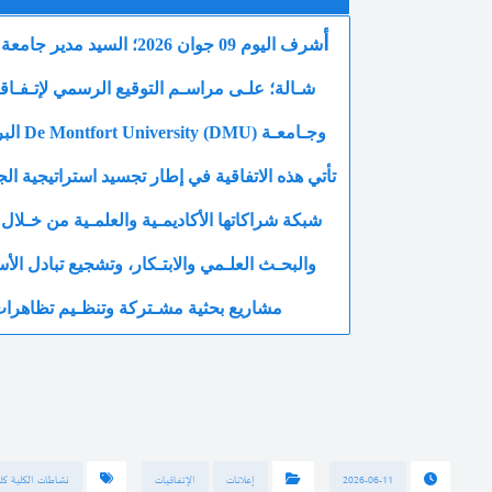
أ
شرف اليوم 09 جوان 2026؛ ا
شـالة؛ علـى
مراسـم التوقيع الرسمي لإتـفـاق
وجـامعـة De Montfort University (DMU) البريطانية؛
تأتي هذه الاتفاقية في إطار تجسيد استراتيجية ال
شبكة شراكاتها الأكاديمـية والعلمـية من خـلال
والبحـث العلـمي والابتـكار، وتشجيع تبادل الأس
مشاريع بحثية مشـتركة وتنظـيم تظاهرات 
2026-06-11
إعلانات
الإتفاقيات
نشاطات الكلية كلي