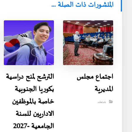
المنشورات ذات الصلة ...
اجتماع مجلس
الترشح لمنح دراسية
المديرية
بكوريا الجنوبية
خاصة بالموظفين
نشاطات
الاداريين للسنة
الجامعية -2027