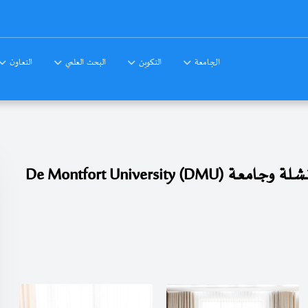
الجامعة
التكوين
البحث العلمي
التعاون
توقيع إتـفـاقيـة تـعـاون بين جامعة عـباس لغـرور خنـشـلة وجـامعـة De Montfort University (DMU)