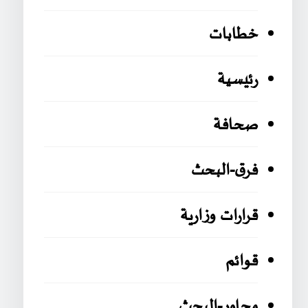
خطابات
رئيسية
صحافة
فرق-البحث
قرارات وزارية
قوائم
محاور-البحث