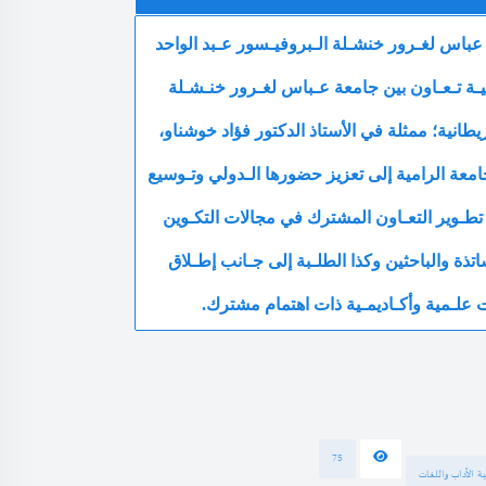
لسيد مدير جامعة عباس لغـرور خنشـلة الـبروفيـسور عـبد الواحد
يـة تـعـاون بين جامعة عـباس لغـرور خنـشـلة
ممثلة في الأستاذ الدكتور فؤاد خوشناو،
جامعة الرامية إلى تعزيز حضورها الـدولي وتـوسيع
 تطـوير التعـاون المشترك في مجالات التكـوين
اتذة والباحثين وكذا الطلـبة إلى جـانب إطـلاق
علـمية وأكـاديمـية ذات اهتمام مشترك.
75
ة الآداب واللغات