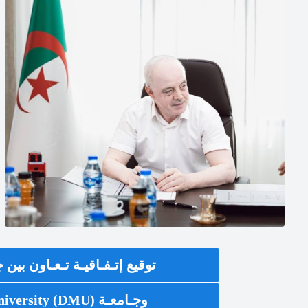
توقيع إتـفـاقيـة تـعـاون بين
وجـامعـة De Montfort University (DMU) البريطانية