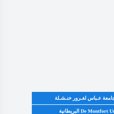
 جامعة عـباس لغـرور خنـشـلة