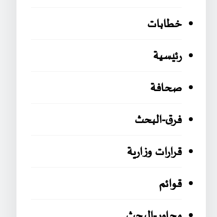
خطابات
رئيسية
صحافة
فرق-البحث
قرارات وزارية
قوائم
محاور-البحث