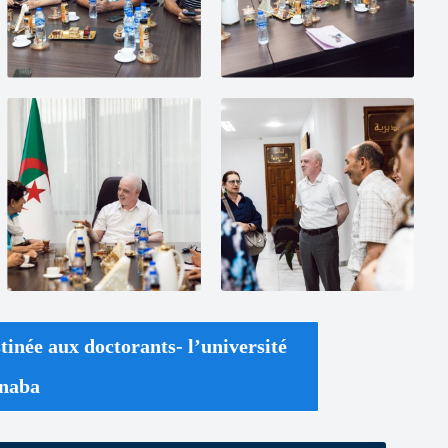
stinée aux doctorants- l’université
naba