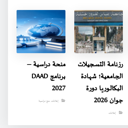
رزنامـة التسـجيـلات
منحة دراسية –
الجـامعية؛ شهـادة
برنامج DAAD
البـكالـوريـا دورة
2027
جوان 2026
إعلانات
,
منح دراسية
إعلانات