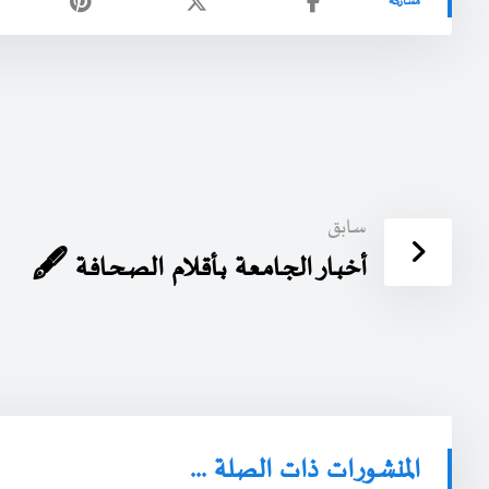
سابق
أخبـار الجـامـعة بـأقـلام الصـحـافة 🖋️
المنشورات ذات الصلة ...