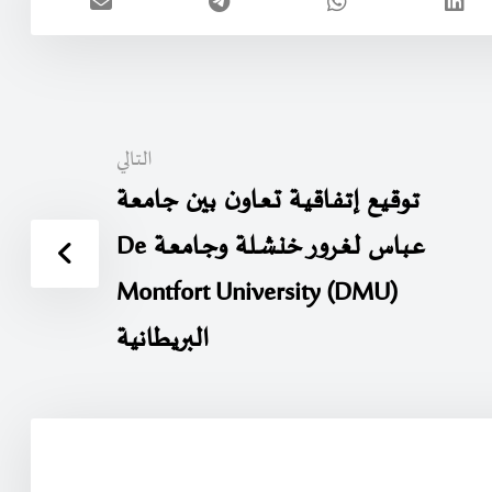
التالي
توقيع إتـفـاقيـة تـعـاون بين جامعة
عـباس لغـرور خنـشـلة وجـامعـة De
Montfort University (DMU)
البريطانية