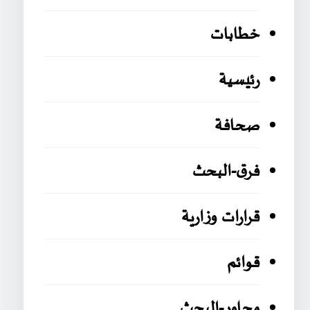
خطابات
رئيسية
صحافة
فرق-البحث
قرارات وزارية
قوائم
محاور-البحث