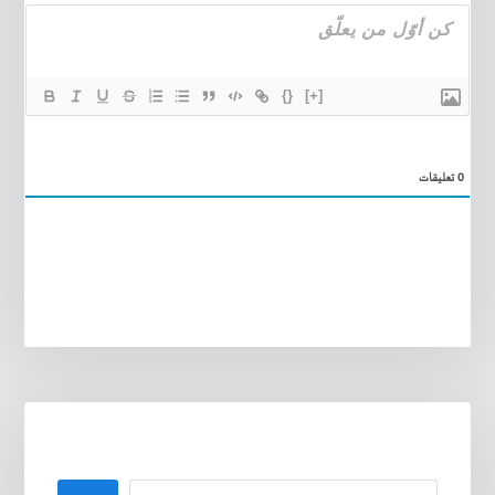
{}
[+]
0
تعليقات