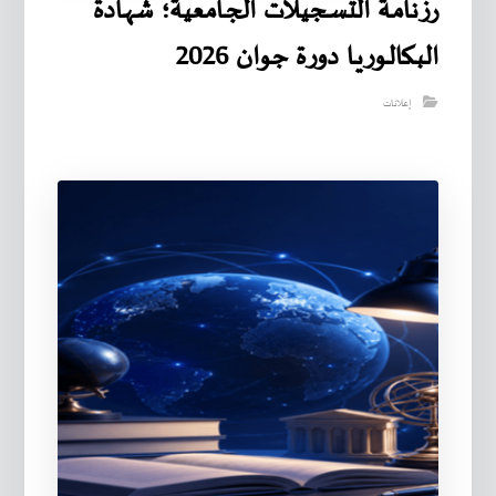
رزنامـة التسـجيـلات الجـامعية؛ شهـادة
البـكالـوريـا دورة جوان 2026
إعلانات