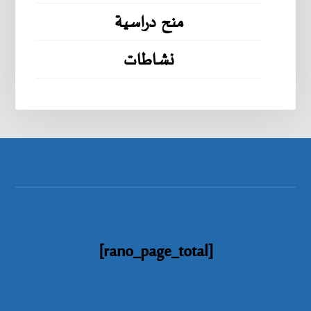
منح دراسية
نشاطات
[rano_page_total]