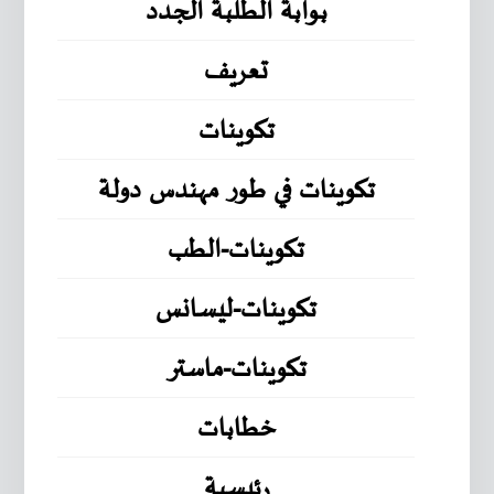
بوابة الطلبة الجدد
تعريف
تكوينات
تكوينات في طور مهندس دولة
تكوينات-الطب
تكوينات-ليسانس
تكوينات-ماستر
خطابات
رئيسية