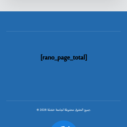
[rano_page_total]
© جميع الحقوق محفوظة لجامعة خنشلة 2026.