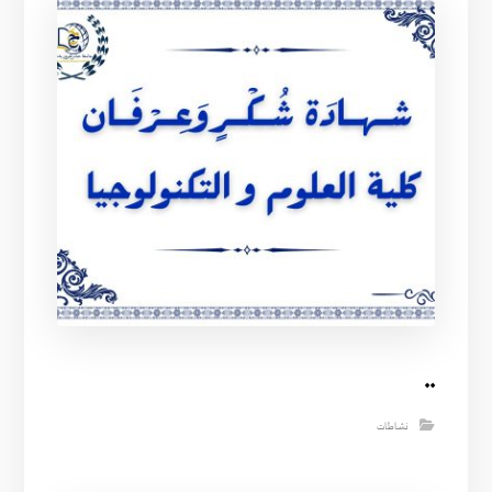
..
نشاطات