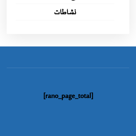
نشاطات
[rano_page_total]