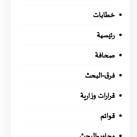
خطابات
رئيسية
صحافة
فرق-البحث
قرارات وزارية
قوائم
محاور-البحث