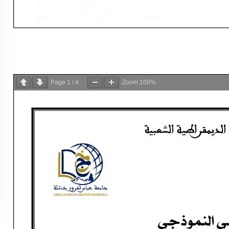
Page
1
/
4
Zoom
100%