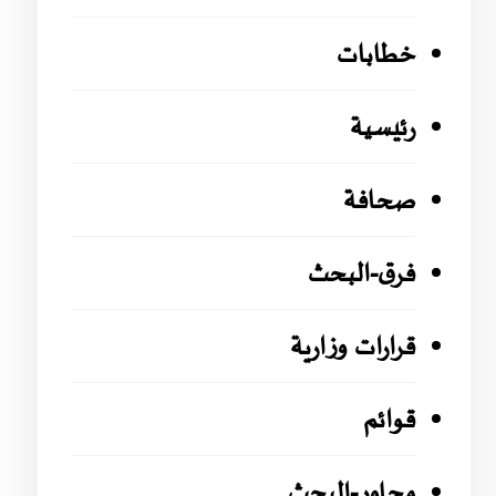
خطابات
رئيسية
صحافة
فرق-البحث
قرارات وزارية
قوائم
محاور-البحث