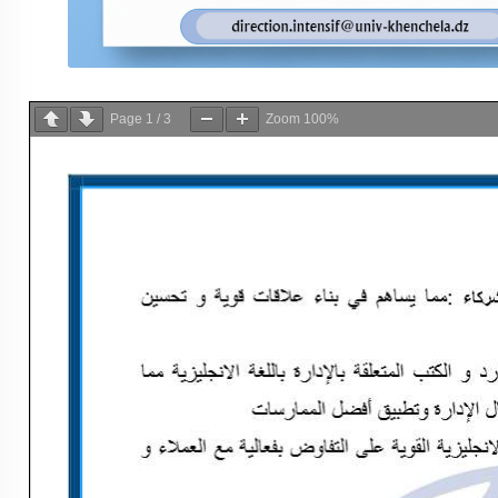
Page
1
/
3
Zoom
100%