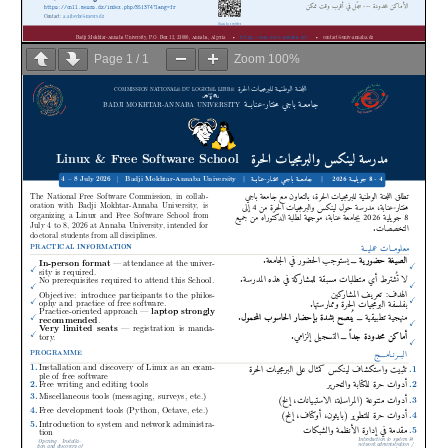
Page
1
/
1
Zoom
100%