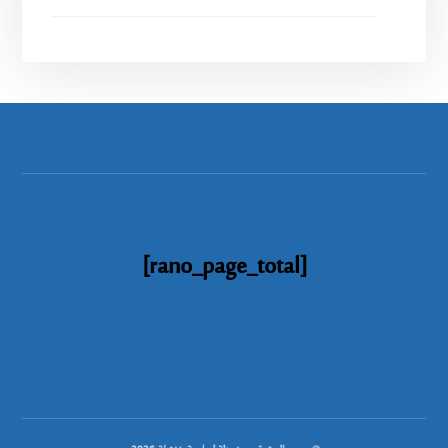
[rano_page_total]