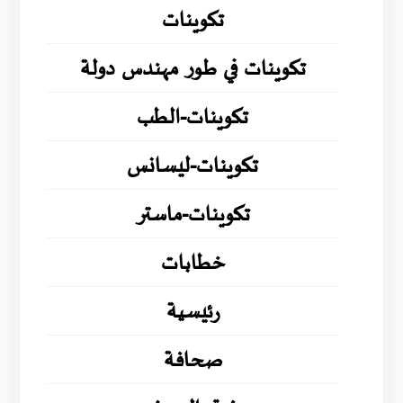
تكوينات
تكوينات في طور مهندس دولة
تكوينات-الطب
تكوينات-ليسانس
تكوينات-ماستر
خطابات
رئيسية
صحافة