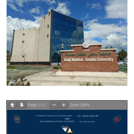
Page
1
/
1
Zoom
100%