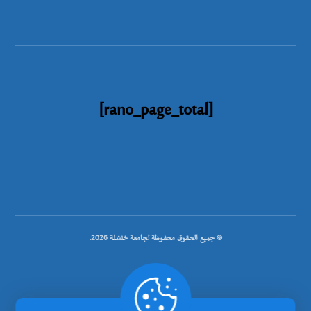
[rano_page_total]
© جميع الحقوق محفوظة لجامعة خنشلة 2026.
.