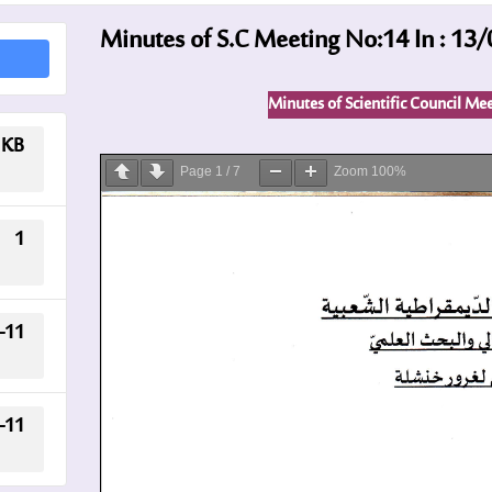
Minutes of S.C Meeting No:14 In : 13
Minutes of Scientific Council Mee
 KB
Page
1
/
7
Zoom
100%
1
-11
-11