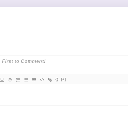
{}
[+]