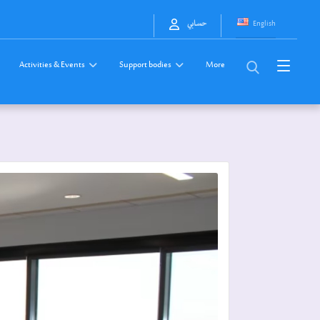
English
حسابي
Activities & Events
Support bodies
More