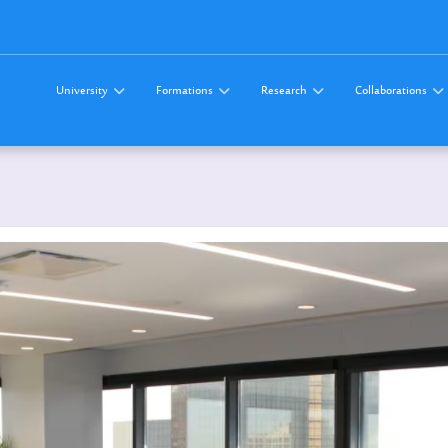
University
Formations
Research
Collaborations