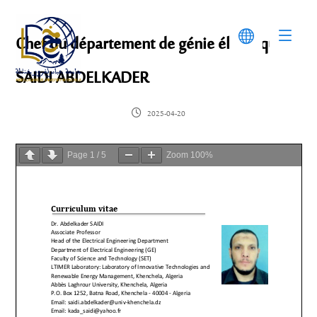
Chef du département de génie électrique
SAIDI ABDELKADER
2025-04-20
Page
1
/
5
Zoom
100%