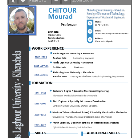
Page
1
/
1
Zoom
100%