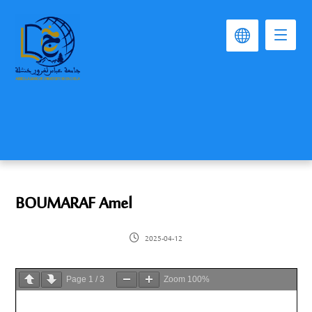
BOUMARAF Amel
2025-04-12
Page
1
/
3
Zoom
100%