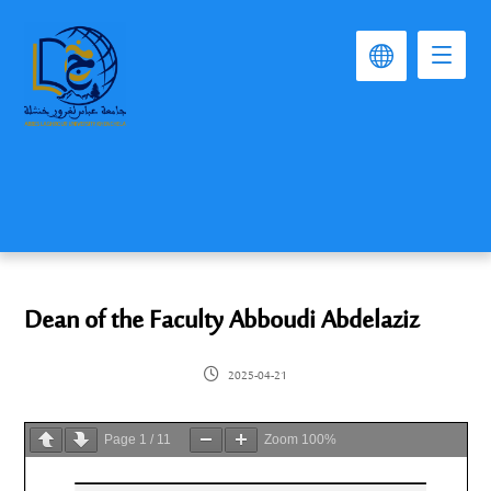
Dean of the Faculty Abboudi Abdelaziz
2025-04-21
Page
1
/
11
Zoom
100%