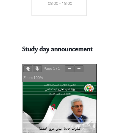
08:00 - 18:00
Study day announcement
Page
1
/
1
Zoom
100%