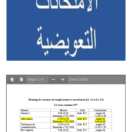
Page
1
/
4
Zoom
100%