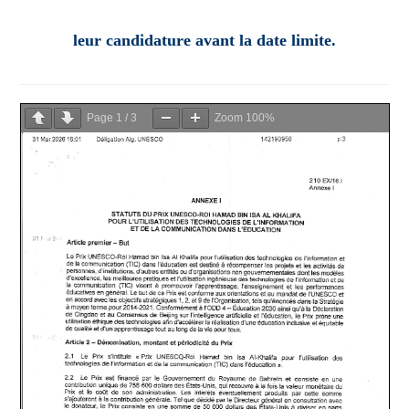
leur candidature avant la date limite.
Page
1
/
3
Zoom
100%