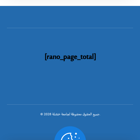
[rano_page_total]
© جميع الحقوق محفوظة لجامعة خنشلة 2026.
.