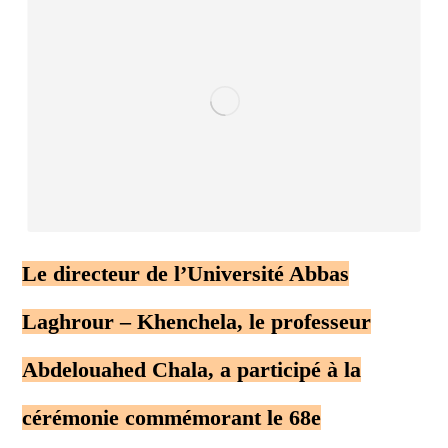
Le directeur de l’Université Abbas
Laghrour – Khenchela, le professeur
Abdelouahed Chala, a participé à la
cérémonie commémorant le 68e