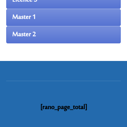
Licence 3
Master 1
Master 2
[rano_page_total]