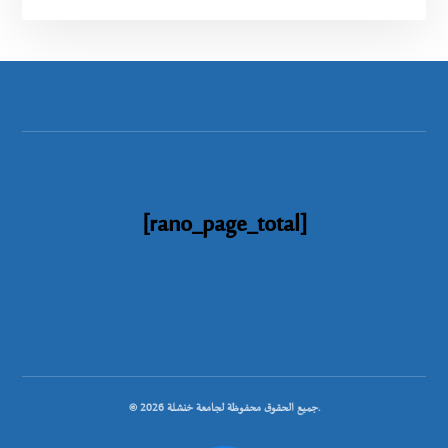
[rano_page_total]
© جميع الحقوق محفوظة لجامعة خنشلة 2026.