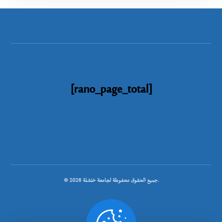
[rano_page_total]
© جميع الحقوق محفوظة لجامعة خنشلة 2026.
.