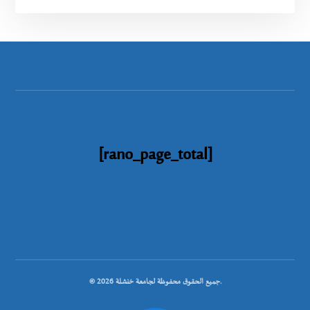
[rano_page_total]
© جميع الحقوق محفوظة لجامعة خنشلة 2026.