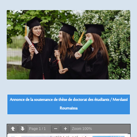
Annonce de la soutenance de thèse de doctorat des étudiants / Merdassi
Roumaissa
Page
1
/
1
Zoom
100%