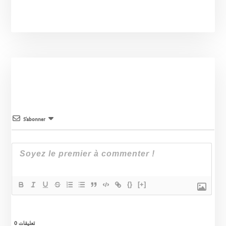
S’abonner
{}
[+]
0
تعليقات