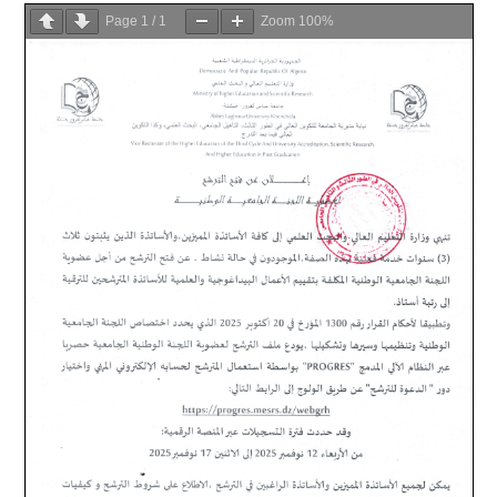
Page
1
/
1
Zoom
100%