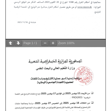
Page
1
/
1
Zoom
100%