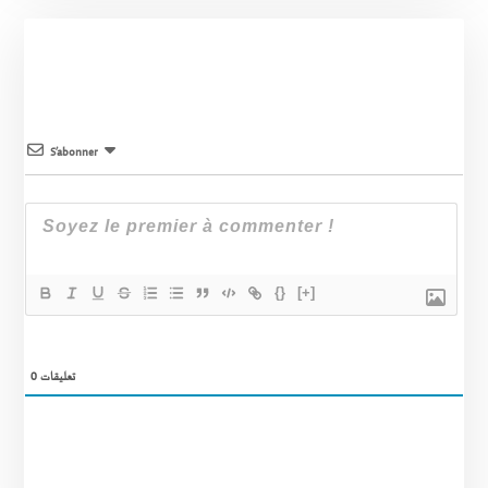
S’abonner
{}
[+]
0
تعليقات