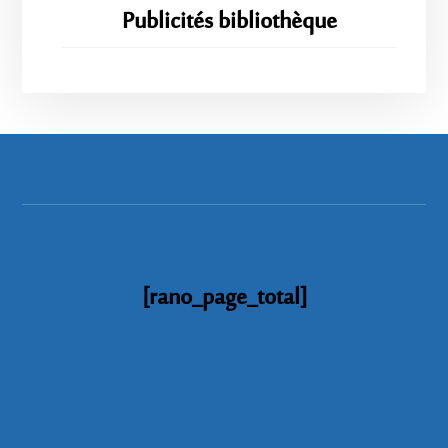
Publicités bibliothèque
[rano_page_total]