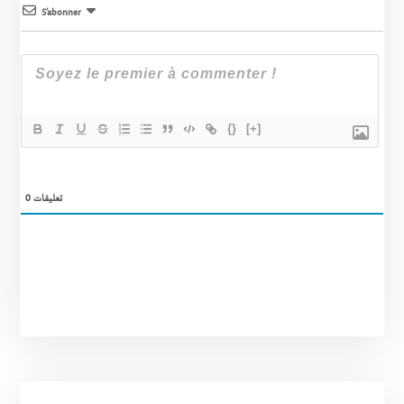
S’abonner
{}
[+]
0
تعليقات