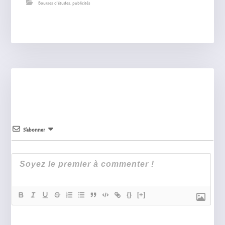
Bourses d'études
,
publicités
S’abonner
{}
[+]