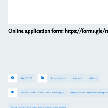
Online application form:
https://forms.gle
2025-06-03
Bourses d'études
Erasmus+
publicités
Activités Faculté Faculté des lettres et des langues
Espace étudiant Département de langue et 
Espace Etudiant Département de littératures et langue Anglaise