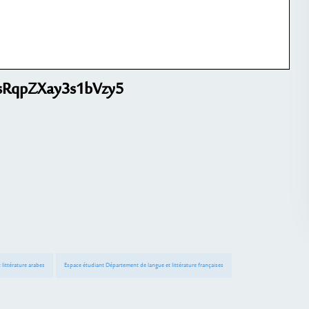
/rsRqpZXay3s1bVzy5
littérature arabes
Espace étudiant Département de langue et littérature françaises