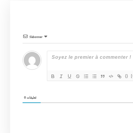
S’abonner
{}
[
0
تعليقات