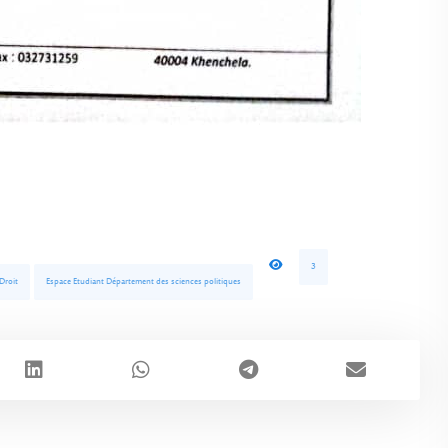
3
Droit
Espace Etudiant Département des sciences politiques