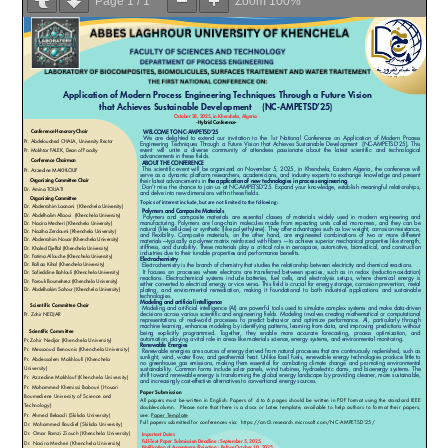
Page
1
/
1
Zoom
100%