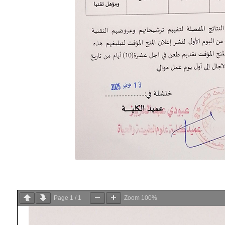
Page
1
/
1
Zoom
100%