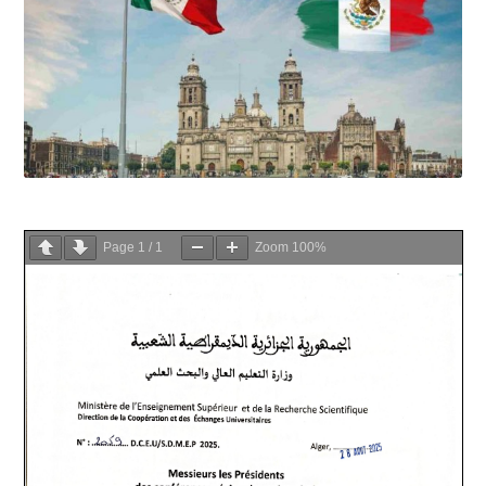
Page
1
/
1
Zoom
100%