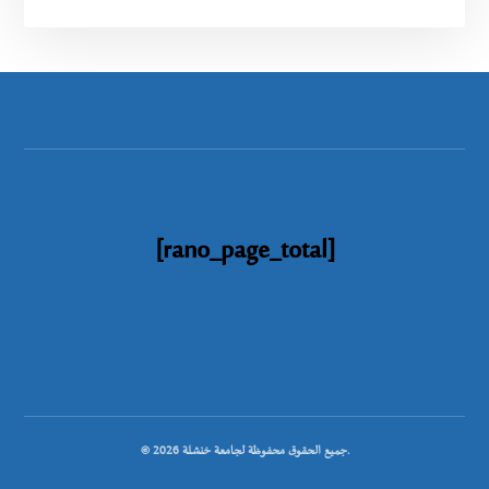
[rano_page_total]
© جميع الحقوق محفوظة لجامعة خنشلة 2026.