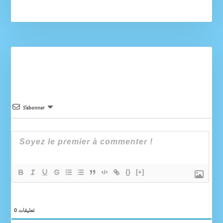
S’abonner
{}
[+]
0
تعليقات