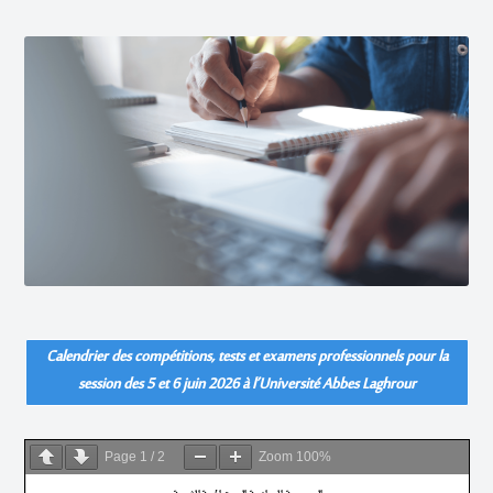
Calendrier des compétitions, tests et examens professionnels pour la
session des 5 et 6 juin 2026 à l’Université Abbes Laghrour
Page
1
/
2
Zoom
100%