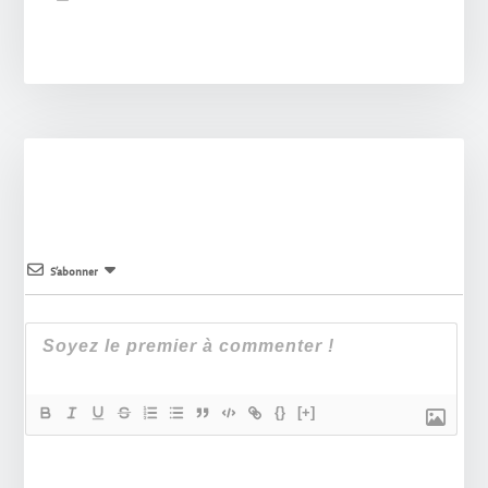
S’abonner
{}
[+]