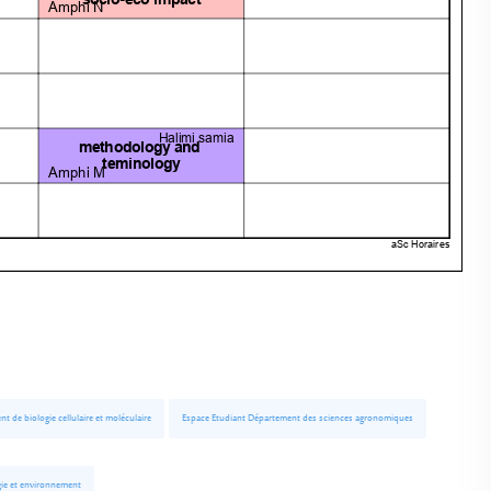
 de biologie cellulaire et moléculaire
Espace Etudiant Département des sciences agronomiques
ie et environnement