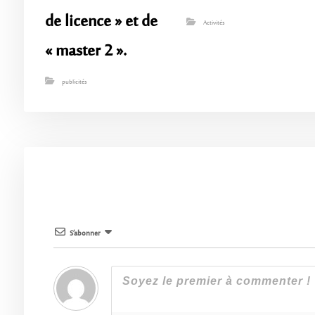
de licence » et de
Activités
« master 2 ».
publicités
S’abonner