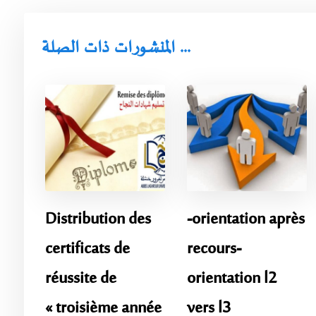
المنشورات ذات الصلة ...
Distribution des
-orientation après
certificats de
recours-
réussite de
orientation l2
« troisième année
vers l3