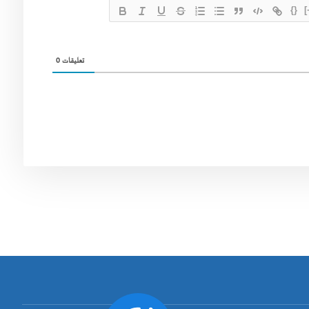
{}
[
0
تعليقات