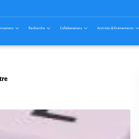
rmations
Recherche
Collaborations
Activités & Evénements
tre