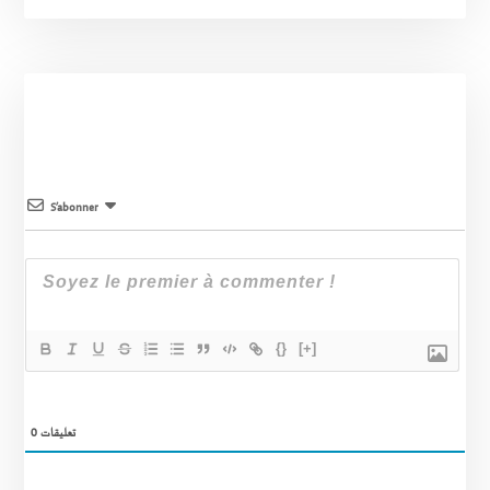
S’abonner
{}
[+]
0
تعليقات